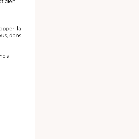
tidien.
lopper la
ous, dans
ois.