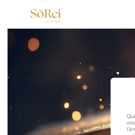
Que
vo
l’é