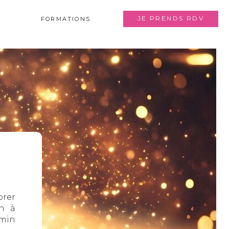
JE PRENDS RDV
FORMATIONS
orer
on à
emin