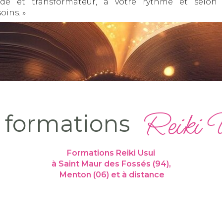
idé et transformateur, à votre rythme et selon
oins. »
Reiki 
 formations
Formations Reiki Usui
à Saint Maur des Fossés (94),
Menton (06) et à distance