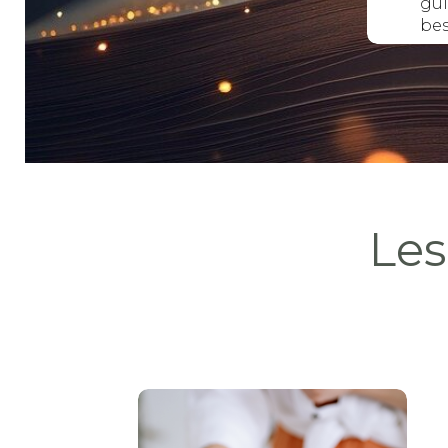
gu
bes
Les