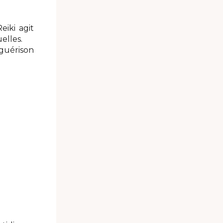
iki agit
elles.
 guérison