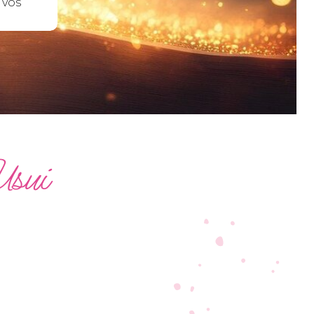
 vos
Usui